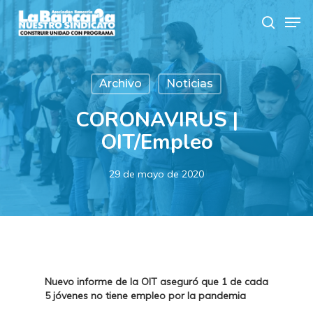
Skip
Men
to
search
main
content
Archivo
Noticias
CORONAVIRUS |
OIT/Empleo
29 de mayo de 2020
Nuevo informe de la OIT aseguró que 1 de cada
5 jóvenes no tiene empleo por la pandemia