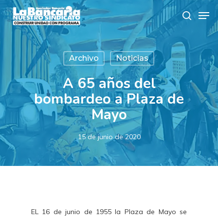
Skip
Men
to
search
main
content
Archivo
Noticias
A 65 años del
bombardeo a Plaza de
Mayo
15 de junio de 2020
EL 16 de junio de 1955 la Plaza de Mayo se