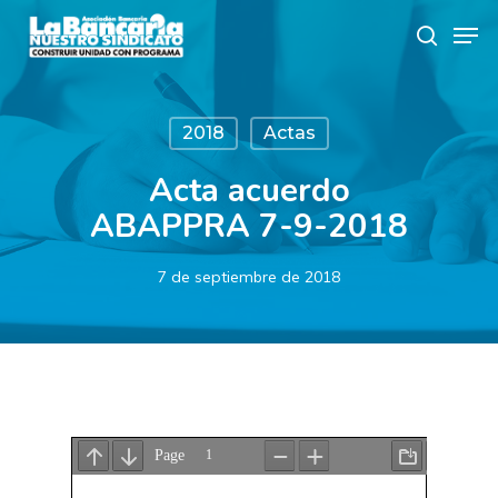
Skip
Men
to
search
main
content
2018
Actas
Acta acuerdo
ABAPPRA 7-9-2018
7 de septiembre de 2018