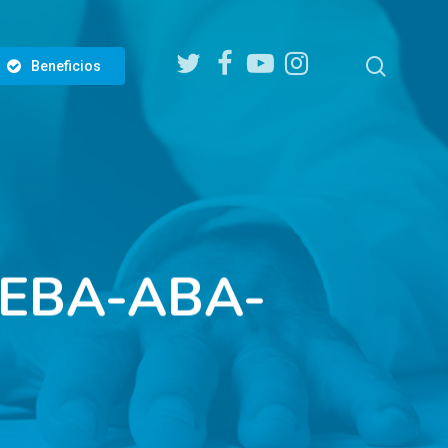
twitter
facebook
youtube
instagram
search
Beneficios
DEBA-ABA-