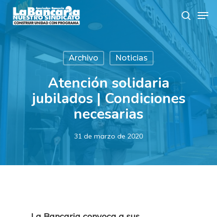
Skip
Men
to
search
main
content
Archivo
Noticias
Atención solidaria
jubilados | Condiciones
necesarias
31 de marzo de 2020
La Bancaria convoca a sus