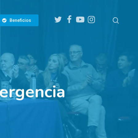
twitter
facebook
youtube
instagram
search
Beneficios
ergencia