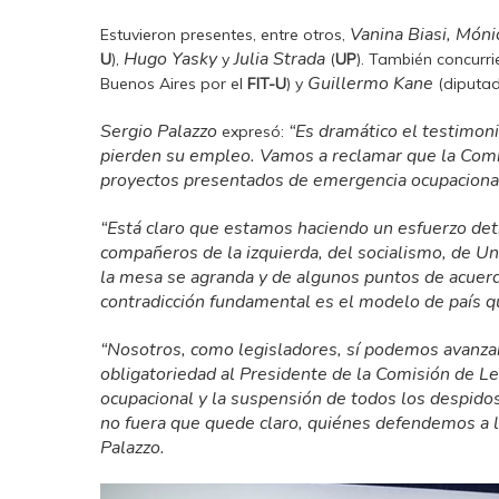
Vanina Biasi, Móni
Estuvieron presentes, entre otros,
Hugo Yasky
Julia Strada
U
),
y
(
UP
). También concurr
Guillermo Kane
Buenos Aires por el
FIT-U
) y
(diputad
Sergio Palazzo
“Es dramático el testimoni
expresó:
pierden su empleo. Vamos a reclamar que la Comis
proyectos presentados de emergencia ocupacional
“Está claro que estamos haciendo un esfuerzo de
compañeros de la izquierda, del socialismo, de U
la mesa se agranda y de algunos puntos de acuerd
contradicción fundamental es el modelo de país q
“Nosotros, como legisladores, sí podemos avanzar
obligatoriedad al Presidente de la Comisión de Le
ocupacional y la suspensión de todos los despidos.
no fuera que quede claro, quiénes defendemos a l
Palazzo.