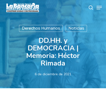
Skip
Men
to
search
main
content
Derechos Humanos
Noticias
DD.HH. y
DEMOCRACIA |
Memoria: Héctor
Rimada
6 de diciembre de 2021