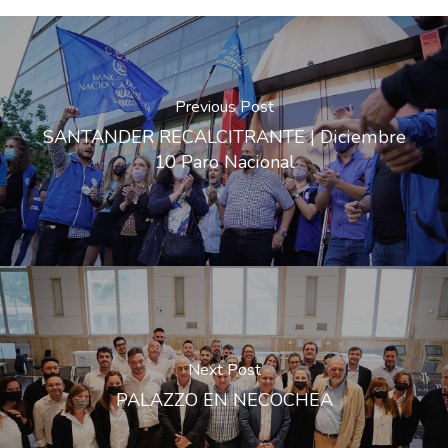
Previous Post
SANTANDER RECALCITRANTE | Diciembre
10 Paro Nacional
Next Post
PALAZZO EN NECOCHEA