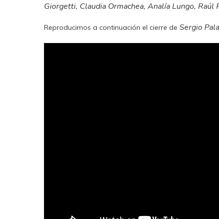
Giorgetti, Claudia Ormachea, Analía Lungo, Raúl F
Sergio Pal
Reproducimos a continuación el cierre de