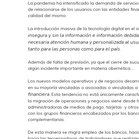
La pandemia ha intensificado la demanda de servicios 
de relacionarse de los usuarios con las entidades fin
calidad del mismo.
La introducción masiva de la tecnología digital en el 
insegura y sin la información e información debid
necesaria atención humana y personalizada al usua
tanto para las personas como para el país
.
Además de falta de previsión, ya que el cierre de su
algún incidente importante en materia cibernética….
Los nuevos modelos operativos y de negocios desarro
en su mayoría vinculadas o asociadas o vinculadas a
financiera
. Esta tendencia no está únicamente caracte
la migración de operaciones y negocios viene desde h
administradoras de medios de pago, tarjetas y otros
con los grupos financieros encabezados por los bancos
complementarias.
De esta manera se migra empleo de los bancos, haci
hacia las tercerizadoras de trabajadores que realiz