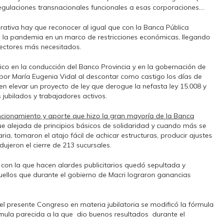
regulaciones transnacionales funcionales a esas corporaciones….
rativa hay que reconocer al igual que con la Banca Pública
 la pandemia en un marco de restricciones económicas, llegando
 sectores más necesitados.
co en la conducción del Banco Provincia y en la gobernación de
da por María Eugenia Vidal al descontar como castigo los días de
 elevar un proyecto de ley que derogue la nefasta ley 15.008 y
jubilados y trabajadores activos.
cionamiento y aporte que hizo la gran mayoría de la Banca
que alejada de principios básicos de solidaridad y cuando más se
ria, tomaron el atajo fácil de achicar estructuras, producir ajustes
ujeron el cierre de 213 sucursales.
con la que hacen alardes publicitarios quedó sepultada y
aquellos que durante el gobierno de Macri lograron ganancias
del presente Congreso en materia jubilatoria se modificó la fórmula
fórmula parecida a la que dio buenos resultados durante el