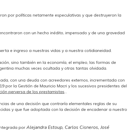
on por políticas netamente especulativas y que destruyeron la
 encontraron con un hecho inédito, impensado y de una gravedad
ta e ingreso a nuestras vidas y a nuestra cotidianeidad.
ación, sino también en la economía, el empleo, las formas de
rgentina muchas veces ocultada y otras tantas olvidada.
izada, con una deuda con acreedores externos, incrementada con
9 por la Gestión de Mauricio Macri y los sucesivos presidentes del
ción perversa de los prestamistas
…
cias de una decisión que contraría elementales reglas de su
ocidas y que fue adoptada con la decisión de encadenar a nuestro
Alejandra Estoup, Carlos Cisneros, José
integrada por