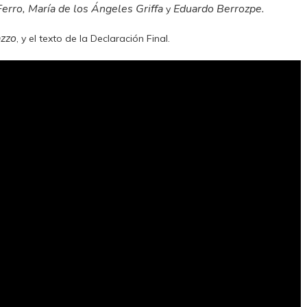
erro, María de los Ángeles Griffa
Eduardo Berrozpe.
y
azzo
, y el texto de la Declaración Final.