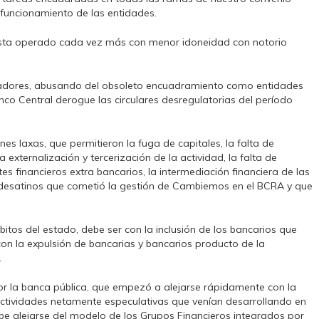
l funcionamiento de las entidades.
, esta operado cada vez más con menor idoneidad con notorio
jadores, abusando del obsoleto encuadramiento como entidades
nco Central derogue las circulares desregulatorias del período
es laxas, que permitieron la fuga de capitales, la falta de
 externalización y tercerización de la actividad, la falta de
ntes financieros extra bancarios, la intermediación financiera de las
os desatinos que cometió la gestión de Cambiemos en el BCRA y que
itos del estado, debe ser con la inclusión de los bancarios que
con la expulsión de bancarias y bancarios producto de la
.
or la banca pública, que empezó a alejarse rápidamente con la
 actividades netamente especulativas que venían desarrollando en
debe alejarse del modelo de los Grupos Financieros integrados por