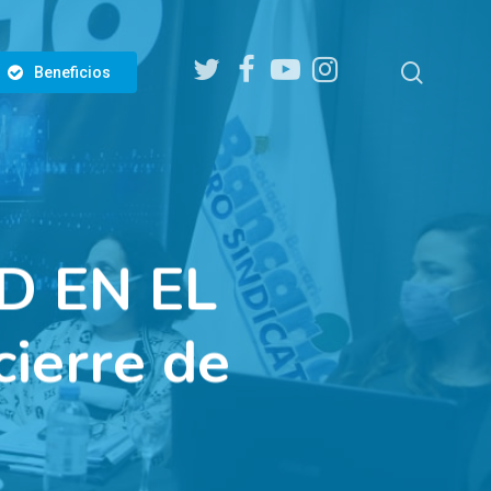
twitter
facebook
youtube
instagram
search
Beneficios
D EN EL
ierre de