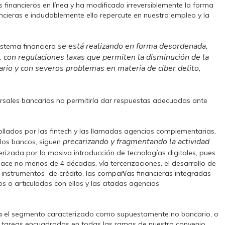
financieros en línea y ha modificado irreversiblemente la forma
ancieras e indudablemente ello repercute en nuestro empleo y la
se está realizando en forma desordenada,
sistema financiero
a, con regulaciones laxas que permiten la disminución de la
rio y con severos problemas en materia de ciber delito,
cursales bancarias no permitiría dar respuestas adecuadas ante
llados por las fintech y las llamadas agencias complementarias,
precarizando y fragmentando la actividad
 los bancos, siguen
rizada por la masiva introducción de tecnologías digitales, pues
ace no menos de 4 décadas, vía tercerizaciones, el desarrollo de
 instrumentos de crédito, las compañías financieras integradas
 o articulados con ellos y las citadas agencias
a el segmento caracterizado como supuestamente no bancario, o
an tareas encuadradas en todas las ramas de nuestro convenio