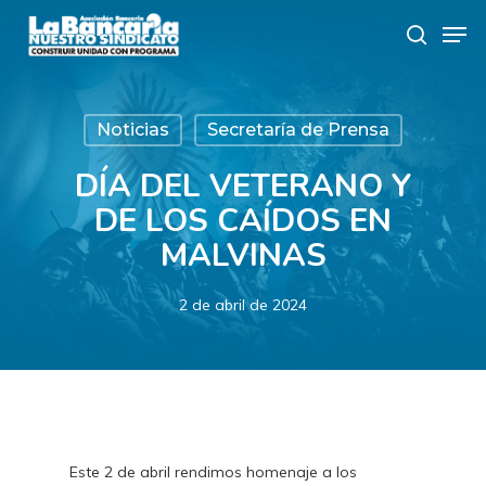
Skip
Men
to
search
main
content
Noticias
Secretaría de Prensa
DÍA DEL VETERANO Y
DE LOS CAÍDOS EN
MALVINAS
2 de abril de 2024
Este 2 de abril rendimos homenaje a los