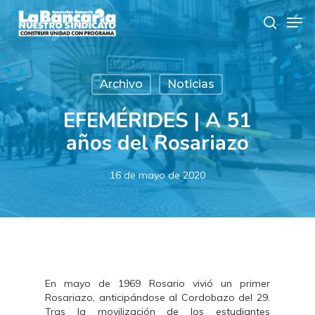
Skip
Men
to
search
main
content
Archivo
Noticias
EFEMÉRIDES | A 51
años del Rosariazo
16 de mayo de 2020
En mayo de 1969 Rosario vivió un primer
Rosariazo, anticipándose al Cordobazo del 29.
Tras la movilización de los estudiantes