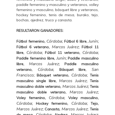
paddle femenino y masculino y veteranos, volley
femenino y masculino, básquet libre y veteranos,
hockey femenino, tenis de mesa, burako, tejo,
bochas, ajedrez, truco y canasta.
RESULTARON GANADORES:
Córdoba
Junín
Fútbol femenino,
; Fútbol 6 libre,
;
Marcos Juárez
Fútbol 6 veterano,
; Fútbol 11
Córdoba
Córdoba
libre,
; Fútbol 11 veterano,
;
Junín
Paddle femenino libre,
; Paddle masculino
Marcos Juárez
libre,
; Paddle masculino
Córdoba
San
veterano,
; Básquet libre,
Francisco
Córdoba
; Básquet veterano,
; Tenis
Marcos Juárez
masculino single libre,
; Tenis
Marcos Juárez
masculino doble veterano,
; Tenis
Marcos Juárez
masculino doble veterano,
;
Córdoba
Voley femenino,
; Voley masculino,
Córdoba
Córdoba
; Hockey femenino,
; Tejo,
Marcos Juárez
Marcos Juárez
; Canasta,
; Tenis
Córdoba
Marcos Juárez
de mesa,
; Ajedrez,
;