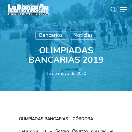
Skip
Men
to
search
main
content
Bancarios
Noticias
OLIMPIADAS
BANCARIAS 2019
15 de mayo de 2020
OLIMPÍADAS BANCARIAS – CÓRDOBA
Sergio Palazzo
Setiembre 21 –
presidió el