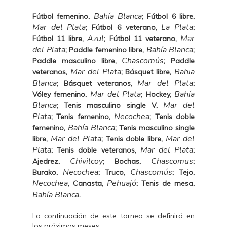
Bahía Blanca
Fútbol femenino,
; Fútbol 6 libre,
Mar del Plata
La Plata
; Fútbol 6 veterano,
;
Azul
Mar
Fútbol 11 libre,
; Fútbol 11 veterano,
del Plata
Bahía Blanca
; Paddle femenino libre,
;
Chascomús
Paddle masculino libre,
; Paddle
Mar del Plata
Bahia
veteranos,
; Básquet libre,
Blanca
Mar del Plata
; Básquet veteranos,
;
Mar del Plata
Bahía
Vóley femenino,
; Hockey,
Blanca
Mar del
; Tenis masculino single V,
Plata
Necochea
; Tenis femenino,
; Tenis doble
Bahía Blanca
femenino,
; Tenis masculino single
Mar del Plata
Mar del
libre,
; Tenis doble libre,
Plata
Mar del Plata
; Tenis doble veteranos,
;
Chivilcoy
Chascomus
Ajedrez,
; Bochas,
;
Necochea
Chascomús
Burako,
; Truco,
; Tejo,
Necochea
Pehuajó
, Canasta,
; Tenis de mesa,
Bahía Blanca
.
La continuación de este torneo se definirá en
los próximos meses.