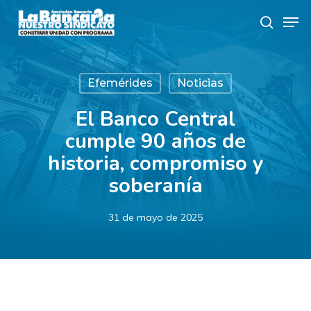
Skip
Men
to
search
main
content
Efemérides
Noticias
El Banco Central
cumple 90 años de
historia, compromiso y
soberanía
31 de mayo de 2025