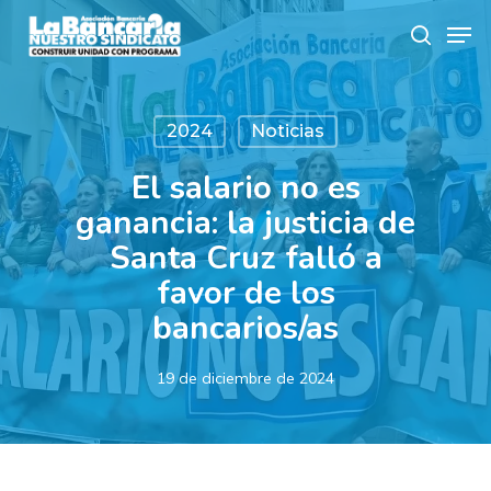
Skip
Men
to
search
main
content
2024
Noticias
El salario no es
ganancia: la justicia de
Santa Cruz falló a
favor de los
bancarios/as
19 de diciembre de 2024