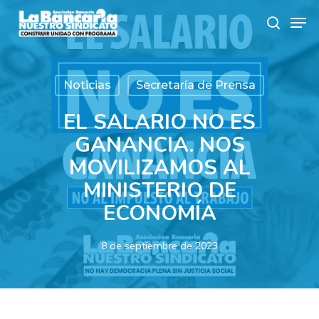
Skip
Men
to
search
main
content
Noticias
Secretaría de Prensa
EL SALARIO NO ES
GANANCIA. NOS
MOVILIZAMOS AL
MINISTERIO DE
ECONOMÍA
8 de septiembre de 2023