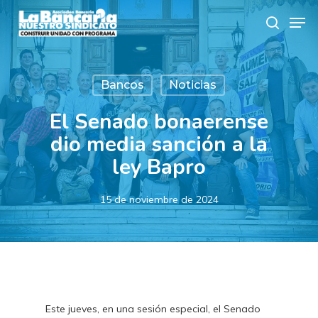
Skip
Men
to
search
main
content
Bancos
Noticias
El Senado bonaerense
dio media sanción a la
ley Bapro
15 de noviembre de 2024
Este jueves, en una sesión especial, el Senado