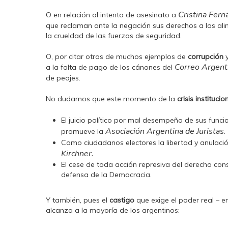
Cristina Fern
O en relación al intento de asesinato a
que reclaman ante la negación sus derechos a los alim
la crueldad de las fuerzas de seguridad.
O, por citar otros de muchos ejemplos de
corrupción
Correo Argent
a la falta de pago de los cánones del
de peajes.
No dudamos que este momento de la
crisis instituci
El juicio político por mal desempeño de sus funci
Asociación Argentina de Juristas
promueve la
.
Como ciudadanos electores la libertad y anulaci
Kirchner.
El cese de toda acción represiva del derecho cons
defensa de la Democracia.
Y también, pues el
castigo
que exige el poder real – e
alcanza a la mayoría de los argentinos: