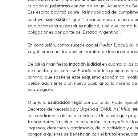
relación al
préstamo
convenido en un “Acuerdo de Ser
Ese escrito advirtió sobre “la inviabilidad del cumplim
[3]
sostuvo,
con razón
, que “firmar un nuevo acuerdo en
solo acarreará su absoluta nulidad, sino que, como f
obligaciones por parte del Estado Argentino”.
Poder Ejecutivo
En conclusión, como sucede con el
, 
cogobierna nuestro país en nombre de los acreedores f
De allí la manifiesta
inacción judicial
en cuanto a las ca
Fondo
de nuestro país con ese
, por los gobiernos de
criminal que sostiene este esquema económico inviable
deliberadamente a un nuevo quebranto, la miseria de 
estratégicos.
O ante la
usurpación ilegal
por parte del Poder Ejecuti
Mile
Decretos de Necesidad y Urgencia (DNU). Así
i
se
las condiciones de los acreedores. Un ajuste que pagan 
trabajadores, la salud, la educación, la mayoría de 
ingresos, derechos y patrimonio, de la actividad y el 
cargas a quienes se benefician con el brutal endeuda