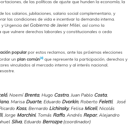
portaciones, de las políticas de ajuste que hunden la economía, la
 los salarios, jubilaciones, salario social complementario, y
rar las condiciones de vida e incentivar la demanda interna.
Gobierno de Javier Milei
 y Urgencia del
, así como la
 que vulnere derechos laborales y constitucionales o ceda
zación popular
por estos reclamos, ante las próximas elecciones
[4]
cordar un
plan común
que represente la participación, derechos y
tores vinculados al mercado interno y al interés nacional,
esastre.
eló
, Noemí
Brenta
, Hugo
Castro
, Juan Pablo
Costa
,
iano
, Marisa
Duarte
, Eduardo
Dvorkin
, Roberto
Feletti
, José
 Ricardo
Koss
, Bernardo
Lichinsky
, Felisa
Miceli
, Nicolás
i
, Jorge
Marchini
, Tomás
Raffo
, Andrés
Repar
, Alejandro
ahuel
Silva
, Eduardo
Berrozpe
(coordinador)