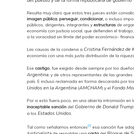
del pueblo y de la forma republicana de gobierno
Resulta muy claro que estos tres jueces están conval
imagen pública
,
perseguir, condicionar,
o incluso impo
públicos, dirigentes, integrantes y
estructuras
de organi
economía con justicia social, que defienden el trabajo,
a la voracidad sin límite del poder económico- financi
Cristina Fernández de 
Las causas de la condena a
economía con una más justa distribución de la riquez
Ese
castigo
, fue exigido desde siempre por los dueño
Argentina
, y de otros representantes de las grande
país. E incluso reclamada en forma descarada por lo
Unidos en la Argentina
AMCHAM
Fondo Mon
(
) y el
Por si esto fuera poco, en una abierta intromisión en 
Gobierno de Donald Trump
inaceptable sanción
del
Estados Unidos
a los
.
[2]
Tal como señalamos entonces
esa sanción fue adopt
Justicialista
Bloque de Se
de respaldar una
carta
del