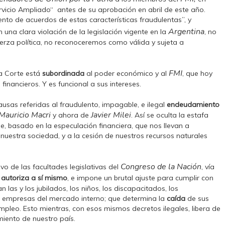
vicio Ampliado“ antes de su aprobación en abril de este año.
iento de acuerdos de estas características fraudulentas”, y
Argentina
 una clara violación de la legislación vigente en la
, no
uerza política, no reconoceremos como válida y sujeta a
FMI
la Corte está
subordinada
al poder económico y al
, que hoy
inancieros. Y es funcional a sus intereses.
usas referidas al fraudulento, impagable, e ilegal
endeudamiento
Mauricio Macri
Javier Milei
y ahora de
. Así se oculta la estafa
, basado en la especulación financiera, que nos llevan a
nuestra sociedad, y a la cesión de nuestros recursos naturales
Congreso de la Nación
vo de las facultades legislativas del
, vía
 autoriza a sí mismo
, e impone un brutal ajuste para cumplir con
las y los jubilados, los niños, los discapacitados, los
las empresas del mercado interno; que determina la
caída
de sus
empleo. Esto mientras, con esos mismos decretos ilegales, libera de
miento de nuestro país.