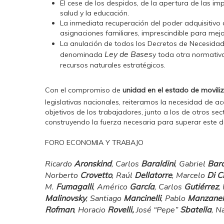
El cese de los despidos, de la apertura de las im
salud y la educación.
La inmediata recuperación del poder adquisitivo de
asignaciones familiares, imprescindible para mejo
La anulación de todos los Decretos de Necesidad
Ley de Bases
denominada
y toda otra normativa
recursos naturales estratégicos.
Con el compromiso de
unidad en el estado de movili
legislativas nacionales, reiteramos la necesidad de a
objetivos de los trabajadores, junto a los de otros sec
construyendo la fuerza necesaria para superar este d
FORO ECONOMIA Y TRABAJO
Ricardo
Aronskind
, Carlos
Baraldini
, Gabriel
Barc
Norberto
Crovetto
, Raúl
Dellatorre
, Marcelo
Di C
M.
Fumagalli
, Américo
García
, Carlos
Gutiérrez
,
Malinovsky
, Santiago
Mancinelli
, Pablo
Manzanell
Rofman
, Horacio
Rovelli,
José “Pepe”
Sbatella
, N