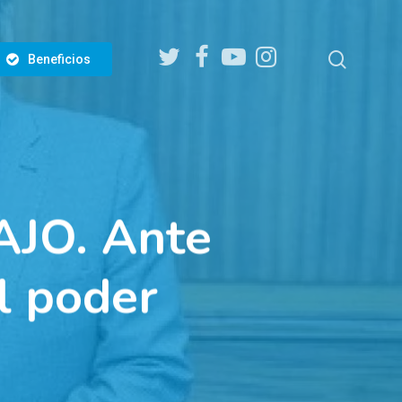
twitter
facebook
youtube
instagram
search
Beneficios
JO. Ante
l poder