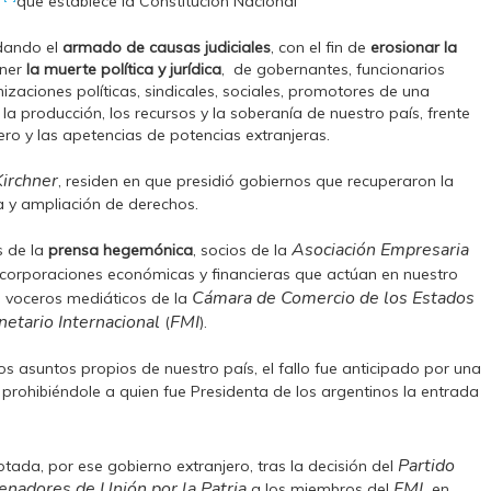
”
que establece la Constitución Nacional
idando el
armado de causas judiciales
, con el fin de
erosionar la
ner
la muerte política y jurídica
, de gobernantes, funcionarios
zaciones políticas, sindicales, sociales, promotores de una
 la producción, los recursos y la soberanía de nuestro país, frente
ero y las apetencias de potencias extranjeras.
Kirchner
, residen en que presidió gobiernos que recuperaron la
a y ampliación de derechos.
Asociación Empresaria
s de la
prensa hegemónica
, socios de la
s corporaciones económicas y financieras que actúan en nuestro
Cámara de Comercio de los Estados
s voceros mediáticos de la
etario Internacional
FMI
(
).
los asuntos propios de nuestro país, el fallo fue anticipado por una
prohibiéndole a quien fue Presidenta de los argentinos la entrada
Partido
ada, por ese gobierno extranjero, tras la decisión del
nadores de Unión por la Patria
FMI,
a los miembros del
en