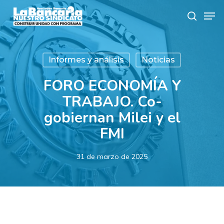
Skip
Men
to
search
main
content
Informes y análisis
Noticias
FORO ECONOMÍA Y
TRABAJO. Co-
gobiernan Milei y el
FMI
31 de marzo de 2025