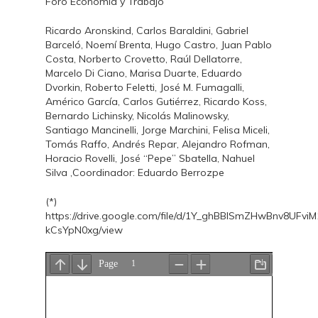
Foro Economía y Trabajo
Ricardo Aronskind, Carlos Baraldini, Gabriel
Barceló, Noemí Brenta, Hugo Castro, Juan Pablo
Costa, Norberto Crovetto, Raúl Dellatorre,
Marcelo Di Ciano, Marisa Duarte, Eduardo
Dvorkin, Roberto Feletti, José M. Fumagalli,
Américo García, Carlos Gutiérrez, Ricardo Koss,
Bernardo Lichinsky, Nicolás Malinowsky,
Santiago Mancinelli, Jorge Marchini, Felisa Miceli,
Tomás Raffo, Andrés Repar, Alejandro Rofman,
Horacio Rovelli, José “Pepe” Sbatella, Nahuel
Silva ,Coordinador: Eduardo Berrozpe
(*)
https://drive.google.com/file/d/1Y_ghBBISmZHwBnv8UFviM
kCsYpN0xg/view