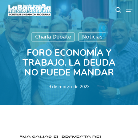
Skip
Men
to
search
main
content
Charla Debate
Noticias
FORO ECONOMÍA Y
TRABAJO. LA DEUDA
NO PUEDE MANDAR
9 de marzo de 2023
“
NO SOMOS EL PROYECTO DEL