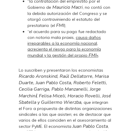
“la contratación del empréstito por el
Mauricio Macri
Gobierno de
, no contó con
la debida autorización del Congreso y se
otorgó contraviniendo el estatuto del
FMI
prestatario (el
);
“el acuerdo para su pago fue redactado
con notoria mala praxis,
causa daños
irreparables a la economía nacional,
acrecienta el riesgo para la economía
FMI
mundial y la gestión del propio
«
.
Lo suscriben y presentaron los economistas
Ricardo Aronskind, Raúl Dellatorre, Marisa
Duarte, Juan Pablo Costa, Roberto Feletti,
Cecilia Garriga, Pablo Manzanelli, Jorge
Marchin
i
, Felisa Miceli, Horacio Rovelli, José
Sbatella y Guillermo Wierzba,
que integran
el Foro a propuesta de distintas organizaciones
sindicales a las que asisten; es de destacar que
varios de ellos coinciden en el asesoramiento al
Juan Pablo Costa
sector PyME. El economista
,