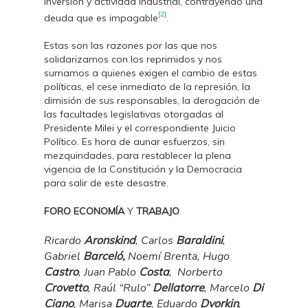
inversión y actividad industrial, contrayendo una
[2]
deuda que es impagable
.
Estas son las razones por las que nos
solidarizamos con los reprimidos y nos
sumamos a quienes exigen el cambio de estas
políticas, el cese inmediato de la represión, la
dimisión de sus responsables, la derogación de
las facultades legislativas otorgadas al
Presidente Milei y el correspondiente Juicio
Político. Es hora de aunar esfuerzos, sin
mezquindades, para restablecer la plena
vigencia de la Constitución y la Democracia
para salir de este desastre.
FORO ECONOMÍA
Y
TRABAJO
Ricardo
Aronskind
, Carlos
Baraldini
,
Gabriel
Barceló,
Noemí Brenta, Hugo
Castro
, Juan Pablo
Costa
,
Norberto
Crovetto
, Raúl “Rulo”
Dellatorre
, Marcelo
Di
Ciano
, Marisa
Duarte
, Eduardo
Dvorkin
,