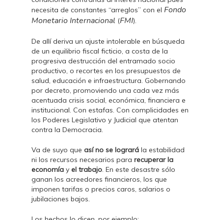
Fondo
necesita de constantes “arreglos” con el
Monetario Internacional
FMI
(
).
De allí deriva un ajuste intolerable en búsqueda
de un equilibrio fiscal ficticio, a costa de la
progresiva destrucción del entramado socio
productivo, o recortes en los presupuestos de
salud, educación e infraestructura. Gobernando
por decreto, promoviendo una cada vez más
acentuada crisis social, económica, financiera e
institucional. Con estafas. Con complicidades en
los Poderes Legislativo y Judicial que atentan
contra la Democracia.
Va de suyo que
así no se logrará
la estabilidad
ni los recursos necesarios para
recuperar la
economía
y
el trabajo
. En este desastre sólo
ganan los acreedores financieros, los que
imponen tarifas o precios caros, salarios o
jubilaciones bajos.
Los hechos lo dicen, por ejemplo: