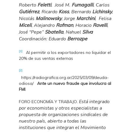
Roberto
Feletti
,
José M.
Fumagalli
, Carlos
Gutiérrez
, Ricardo
Koss
, Bernardo
Lichinsky
,
Nicolás
Malinowsky
, Jorge
Marchini
,
Felisa
Miceli
, Alejandro
Rofman
, Horacio
Rovelli
,
José “Pepe”
Sbatella
, Nahuel
Silva
Coordinación: Eduardo
Berrozpe
[1]
Al permitir a los exportadores no liquidar el
20% de sus ventas externas
[2]
https://radiografica.org.ar/2025/03/09/deuda-
odiosa/
Ante un nuevo fraude que involucra al
FMI
.
Está integrado
FORO ECONOMÍA Y TRABAJO.
por economistas y otros especialistas a
propuesta de organizaciones sindicales de
nuestro país, abierto a todas las
instituciones que integran el Movimiento