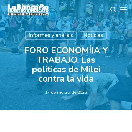
Skip
Men
to
search
main
content
Informes y análisis
Noticias
FORO ECONOMÍIA Y
TRABAJO. Las
políticas de Milei
contra la vida
17 de marzo de 2025