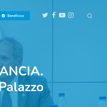
twitter
facebook
youtube
instagram
search
Beneficios
ANCIA.
Palazzo