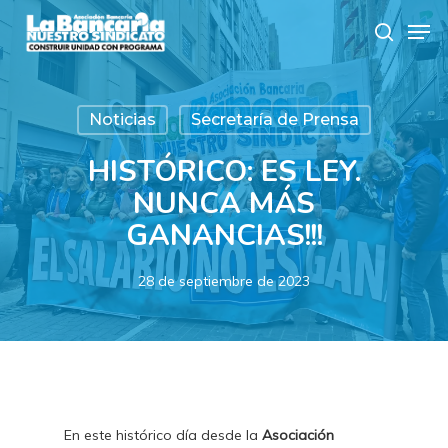
Skip
Men
to
search
main
content
Noticias
Secretaría de Prensa
HISTÓRICO: ES LEY.
NUNCA MÁS
GANANCIAS!!!
28 de septiembre de 2023
En este histórico día desde la
Asociación