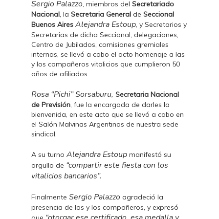
Sergio Palazzo
, miembros del
Secretariado
Nacional
, la
Secretaria General
de
Seccional
Alejandra Estoup
Buenos Aires
, y Secretarios y
Secretarias de dicha Seccional, delegaciones,
Centro de Jubilados, comisiones gremiales
internas, se llevó a cabo el acto homenaje a las
y los compañeros vitalicios que cumplieron 50
años de afiliados.
Rosa “Pichi” Sorsaburu,
Secretaria Nacional
de Previsión
, fue la encargada de darles la
bienvenida, en este acto que se llevó a cabo en
el Salón Malvinas Argentinas de nuestra sede
sindical.
Alejandra Estoup
A su turno
manifestó su
“compartir este fiesta con los
orgullo de
vitalicios bancarios”.
Sergio Palazzo
Finalmente
agradeció la
presencia de las y los compañeros, y expresó
“otorgar ese certificado, esa medalla y
que