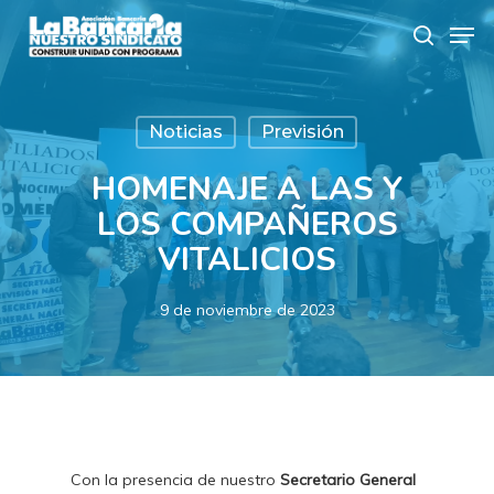
Skip
Men
to
search
main
content
Noticias
Previsión
HOMENAJE A LAS Y
LOS COMPAÑEROS
VITALICIOS
9 de noviembre de 2023
Con la presencia de nuestro
Secretario General