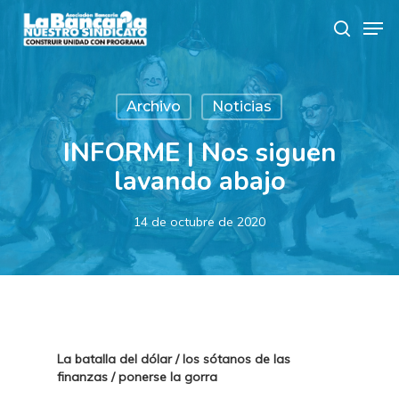
Skip
Men
to
search
main
content
Archivo
Noticias
INFORME | Nos siguen
lavando abajo
14 de octubre de 2020
La batalla del dólar / los sótanos de las
finanzas / ponerse la gorra