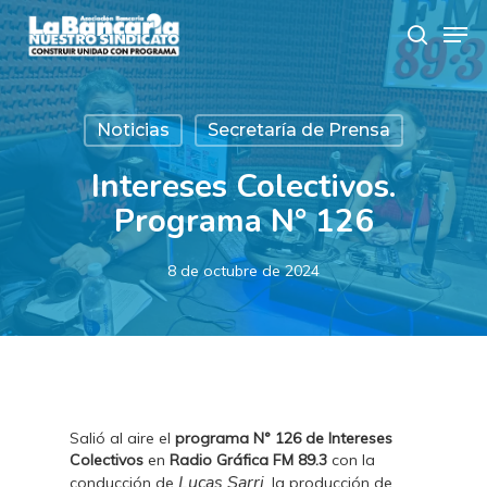
Skip
Men
to
search
main
content
Noticias
Secretaría de Prensa
Intereses Colectivos.
Programa N° 126
8 de octubre de 2024
Salió al aire el
programa N° 126 de Intereses
Colectivos
en
Radio Gráfica FM 89.3
con la
Lucas Sarri
conducción de
, la producción de