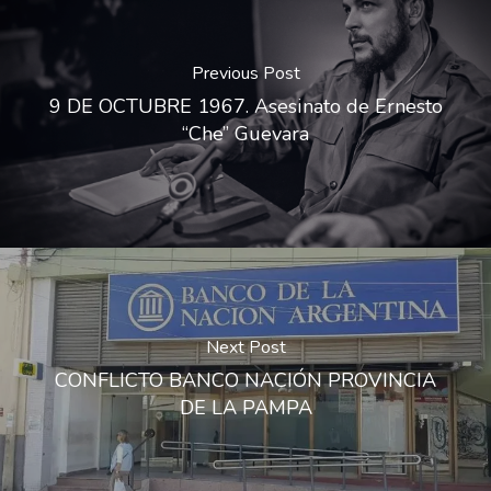
Previous Post
9 DE OCTUBRE 1967. Asesinato de Ernesto
“Che” Guevara
Next Post
CONFLICTO BANCO NACIÓN PROVINCIA
DE LA PAMPA