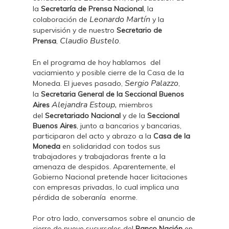
la
Secretaría de Prensa Nacional
, la
Leonardo Martín
colaboración de
y la
supervisión y de nuestro
Secretario de
Claudio Bustelo
Prensa
,
.
En el programa de hoy hablamos del
vaciamiento y posible cierre de la Casa de la
Sergio Palazzo
Moneda. El jueves pasado,
,
la
Secretaria General de la Seccional Buenos
Alejandra Estoup,
Aires
miembros
del
Secretariado Nacional
y de la
Seccional
Buenos Aires
, junto a bancarios y bancarias,
participaron del acto y abrazo a la
Casa de la
Moneda
en solidaridad con todos sus
trabajadores y trabajadoras frente a la
amenaza de despidos. Aparentemente, el
Gobierno Nacional pretende hacer licitaciones
con empresas privadas, lo cual implica una
pérdida de soberanía enorme.
Por otro lado, conversamos sobre el anuncio de
cierre de nueve sucursales del
Banco Nación
en