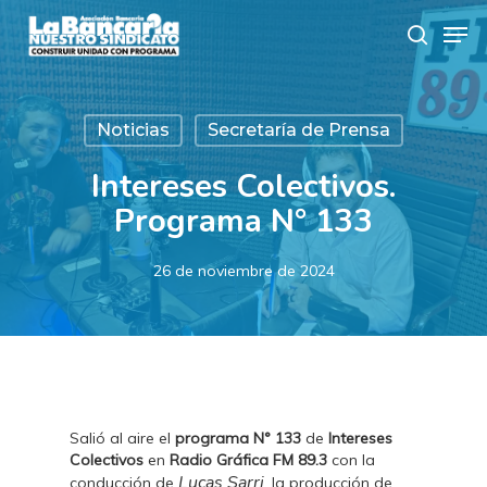
Skip
Men
to
search
main
content
Noticias
Secretaría de Prensa
Intereses Colectivos.
Programa N° 133
26 de noviembre de 2024
Salió al aire el
programa N° 133
de
Intereses
Colectivos
en
Radio Gráfica FM 89.3
con la
Lucas Sarri
conducción de
, la producción de