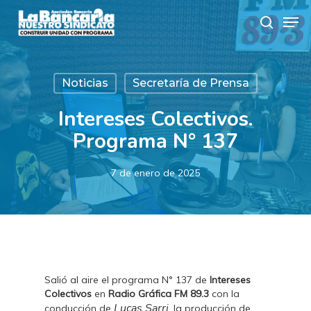
Skip
Men
to
search
main
content
Noticias
Secretaría de Prensa
Intereses Colectivos.
Programa N° 137
7 de enero de 2025
Salió al aire el programa N° 137 de
Intereses
Colectivos
en
Radio Gráfica FM 89.3
con la
Lucas Sarri
conducción de
, la producción de