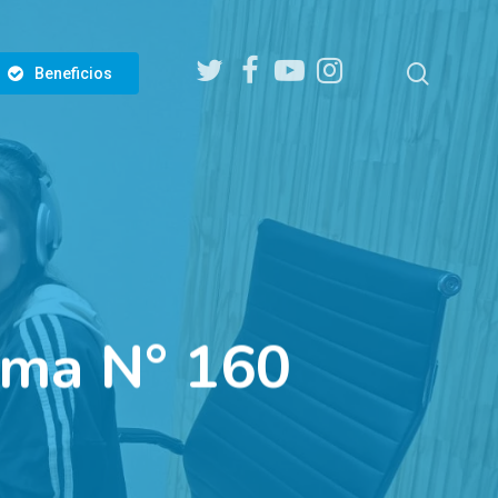
twitter
facebook
youtube
instagram
search
Beneficios
ama N° 160