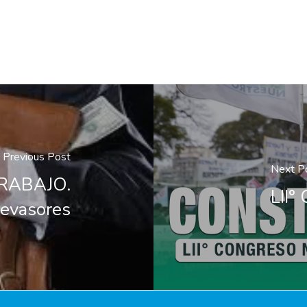
Previous Post
Next P
RABAJO.
LII
 evasores