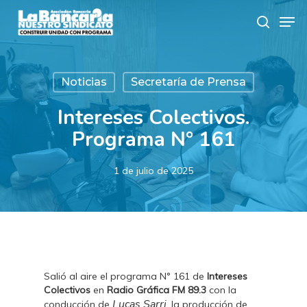
Skip
Men
to
search
main
content
Noticias
Secretaría de Prensa
Intereses Colectivos.
Programa N° 161
1 de julio de 2025
Salió al aire el programa N° 161 de
Intereses
Colectivos
en
Radio Gráfica FM 89.3
con la
Lucas Sarri
conducción de
, la producción de