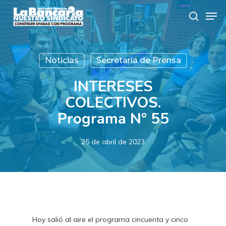
Skip
Men
to
search
main
content
Noticias
Secretaría de Prensa
INTERESES
COLECTIVOS.
Programa N° 55
25 de abril de 2023
Hoy salió al aire el programa cincuenta y cinco