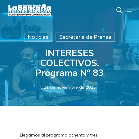
Skip
Men
to
search
main
content
Noticias
Secretaría de Prensa
INTERESES
COLECTIVOS.
Programa N° 83
21 de noviembre de 2023
Llegamos al programa ochenta y tres