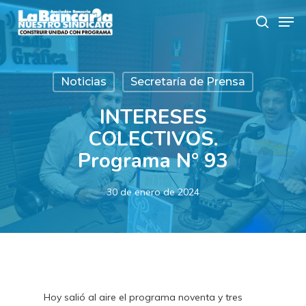
Skip
Men
to
search
main
content
Noticias
Secretaría de Prensa
INTERESES
COLECTIVOS.
Programa N° 93
30 de enero de 2024
Hoy salió al aire el programa noventa y tres