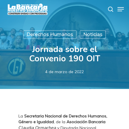
Skip
Men
to
search
main
content
Derechos Humanos
Noticias
Jornada sobre el
Convenio 190 OIT
4 de marzo de 2022
La
Secretaria Nacional de Derechos Humanos,
Género e Igualdad
, de la
Asociación Bancaria
Claudia Ormachea
y Diputada Nacional