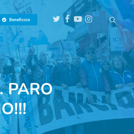
twitter
facebook
youtube
instagram
search
Beneficios
. PARO
!!!