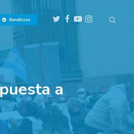
twitter
facebook
youtube
instagram
search
Beneficios
spuesta a