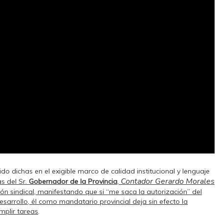
do dichas en el exigible marco de calidad institucional y lenguaje
Contador Gerardo Morales
s del Sr.
Gobernador de la Provincia
,
ón sindical, manifestando que si “me saca la autorización” del
arrollo, él como mandatario provincial deja sin efecto la
mplir tareas
.