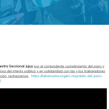
uestra Seccional
Jujuy
por el contundente cumplimiento del paro y
sa del interés público y en solidaridad con las y los trabajadores
dación, rechazamos
.
https://labancaria.org/en-respaldo-del-paro-
/