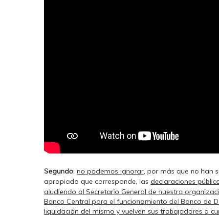
Segundo
:
no podemos ignorar
, por más que no han si
apropiado que corresponde, las
declaraciones pública
aludiendo al Secretario General de nuestra organizaci
Banco Central para el funcionamiento del Banco de Des
liquidación del mismo y vuelven sus trabajadores a cu