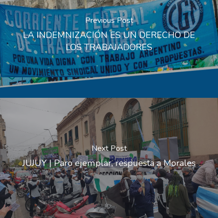
Previous Post
LA INDEMNIZACIÓN ES UN DERECHO DE
LOS TRABAJADORES
Next Post
JUJUY | Paro ejemplar, respuesta a Morales