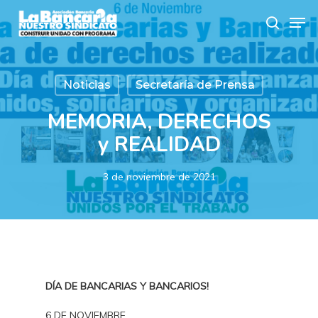
Skip
Men
to
search
main
content
Noticias
Secretaría de Prensa
MEMORIA, DERECHOS
y REALIDAD
3 de noviembre de 2021
DÍA DE BANCARIAS Y BANCARIOS!
6 DE NOVIEMBRE