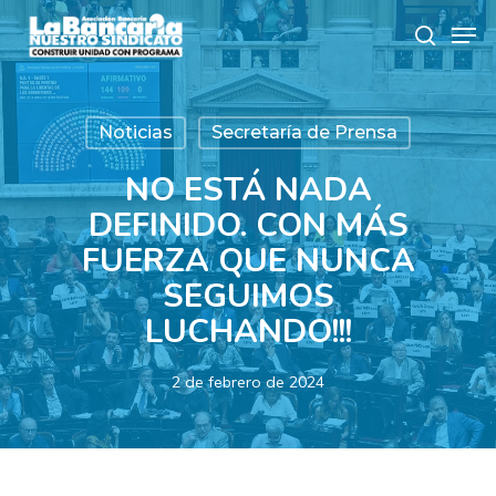
Skip
Men
to
search
main
content
Noticias
Secretaría de Prensa
NO ESTÁ NADA
DEFINIDO. CON MÁS
FUERZA QUE NUNCA
SEGUIMOS
LUCHANDO!!!
2 de febrero de 2024