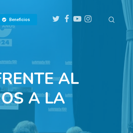
twitter
facebook
youtube
instagram
search
Beneficios
FRENTE AL
OS A LA