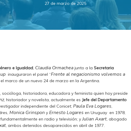
27 de marzo de 2025
Claudia Ormachea
énero e Igualdad
,
junto a la
Secretaria
oup
Frente al negacionismo volvemos a
inauguraron el panel “
 el marco de un nuevo 24 de marzo en la Argentina.
a, socióloga, historiadora, educadora y feminista quien hoy preside
nz
, historiador y novelista, actualmente es
Jefe del Departamento
Paula Eva Logares
nvestigador independiente del Conicet;
,
Monica Grinspon
Ernesto Logares
dres,
y
en Uruguay en 1978;
Julian Axart
, fundamentalmente en radio y televisión; y
, abogado
xat
, ambos detenidos desaparecidos en abril de 1977.