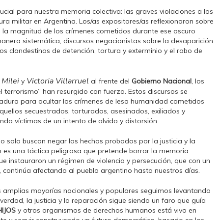
ucial para nuestra memoria colectiva: las graves violaciones a los
a militar en Argentina. Los/as expositores/as reflexionaron sobre
n la magnitud de los crímenes cometidos durante ese oscuro
manera sistemática, discursos negacionistas sobre la desaparición
ros clandestinos de detención, tortura y exterminio y el robo de
 Milei
Victoria Villarruel
y
al frente del
Gobierno Nacional
, los
 terrorismo” han resurgido con fuerza. Estos discursos se
ctadura para ocultar los crímenes de lesa humanidad cometidos
uellos secuestrados, torturados, asesinados, exiliados y
ndo víctimas de un intento de olvido y distorsión.
 solo buscan negar los hechos probados por la justicia y la
smo es una táctica peligrosa que pretende borrar la memoria
que instauraron un régimen de violencia y persecución, que con un
, continúa afectando al pueblo argentino hasta nuestros días.
las amplias mayorías nacionales y populares seguimos levantando
verdad, la justicia y la reparación sigue siendo un faro que guía
HIJOS
y otros organismos de derechos humanos está vivo en