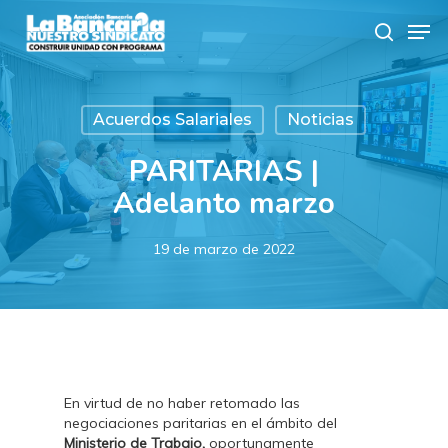
Skip
Men
to
search
main
content
Acuerdos Salariales
Noticias
PARITARIAS |
Adelanto marzo
19 de marzo de 2022
En virtud de no haber retomado las
negociaciones paritarias en el ámbito del
Ministerio de Trabajo,
oportunamente