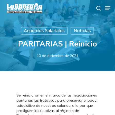
Skip
Men
to
search
main
content
Acuerdos Salariales
Noticias
PARITARIAS | Reinicio
10 de diciembre de 2021
Se reiniciaron en el marco de las negociaciones
paritarias las tratativas para preservar el poder
adquisitivo de nuestros salarios, a la par que
prosiguen las relativas al régimen de