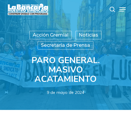
Skip
Men
to
search
main
content
Acción Gremial
Noticias
Secretaría de Prensa
PARO GENERAL.
MASIVO
ACATAMIENTO
9 de mayo de 2024