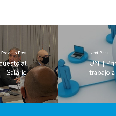
Previous Post
Next Post
puesto al
UNI | Pr
Salario
trabajo a