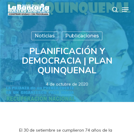
Skip
Men
to
search
main
content
Noticias
Publicaciones
PLANIFICACIÓN Y
DEMOCRACIA | PLAN
QUINQUENAL
4 de octubre de 2020
El 30 de setiembre se cumplieron 74 años de la