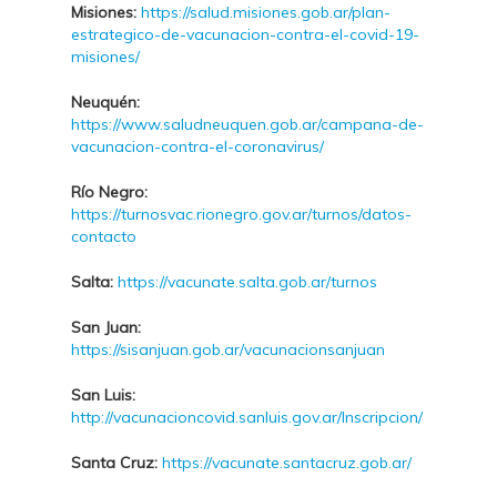
Misiones:
https://salud.misiones.gob.ar/plan-
estrategico-de-vacunacion-contra-el-covid-19-
misiones/
Neuquén:
https://www.saludneuquen.gob.ar/campana-de-
vacunacion-contra-el-coronavirus/
Río Negro:
https://turnosvac.rionegro.gov.ar/turnos/datos-
contacto
Salta:
https://vacunate.salta.gob.ar/turnos
San Juan:
https://sisanjuan.gob.ar/vacunacionsanjuan
San Luis:
http://vacunacioncovid.sanluis.gov.ar/Inscripcion/
Santa Cruz:
https://vacunate.santacruz.gob.ar/