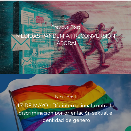
Previous Post
MEDIDAS PANDEMIA | RECONVERSIÓN
LABORAL
Next Post
17 DE MAYO | Día internacional contra la
discriminación por orientación sexual e
identidad de género