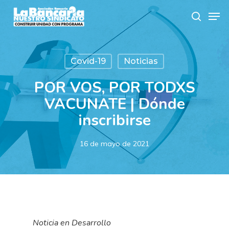
Skip
Men
to
search
main
content
Covid-19
Noticias
POR VOS, POR TODXS
VACUNATE | Dónde
inscribirse
16 de mayo de 2021
Noticia en Desarrollo