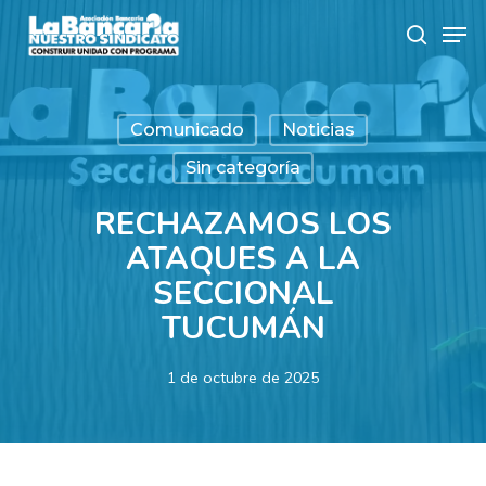
Skip
Men
to
search
main
content
Comunicado
Noticias
Sin categoría
RECHAZAMOS LOS
ATAQUES A LA
SECCIONAL
TUCUMÁN
1 de octubre de 2025