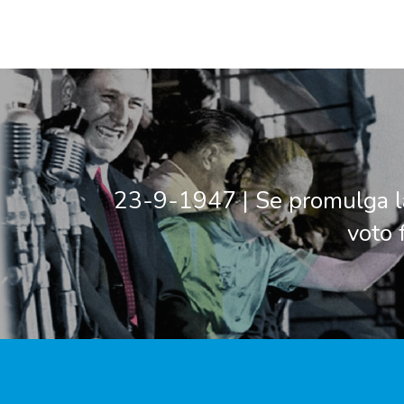
23-9-1947 | Se promulga l
voto