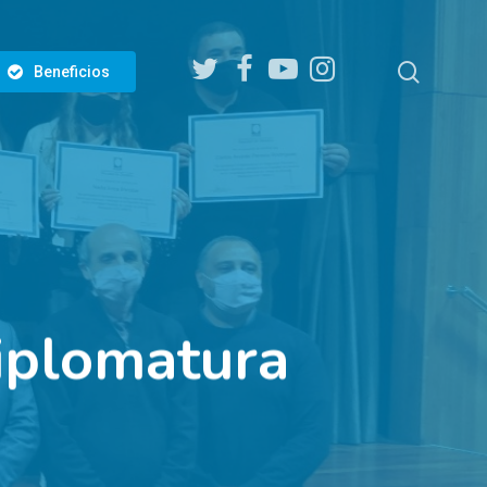
twitter
facebook
youtube
instagram
search
Beneficios
plomatura