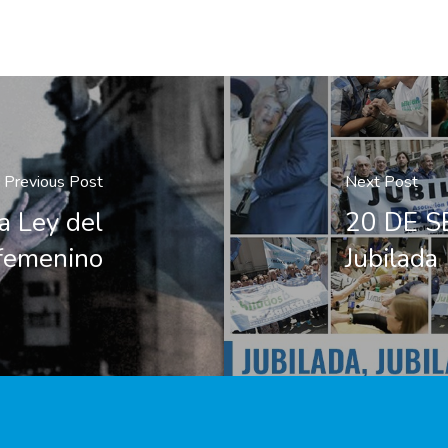
Previous Post
Next Post
a Ley del
20 DE SE
 femenino
Jubilada