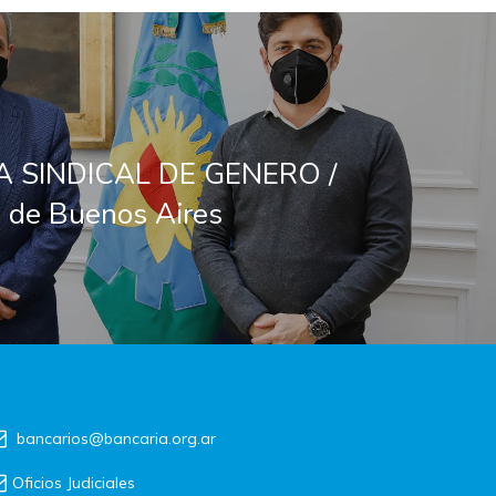
 SINDICAL DE GENERO /
a de Buenos Aires
bancarios@bancaria.org.ar
Oficios Judiciales