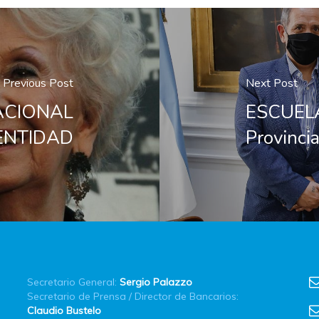
Previous Post
Next Post
NACIONAL
ESCUELA
ENTIDAD
Provinci
Secretario General:
Sergio Palazzo
Secretario de Prensa / Director de Bancarios:
Claudio Bustelo