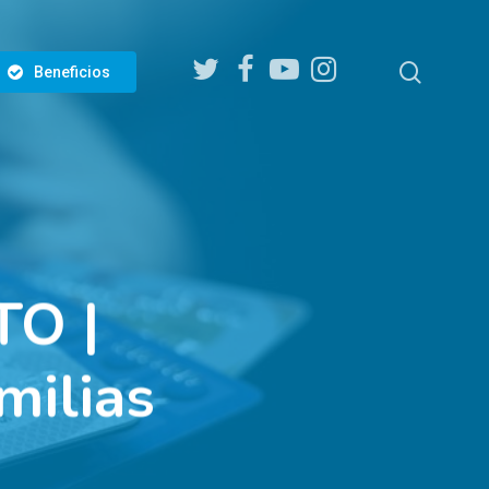
twitter
facebook
youtube
instagram
search
Beneficios
TO |
milias