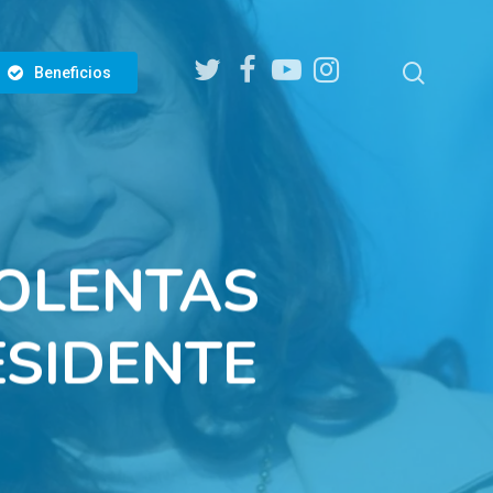
twitter
facebook
youtube
instagram
search
Beneficios
IOLENTAS
ESIDENTE