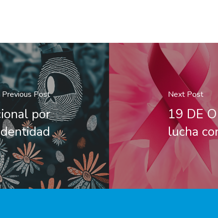
Previous Post
Next Post
onal por
19 DE O
Identidad
lucha co