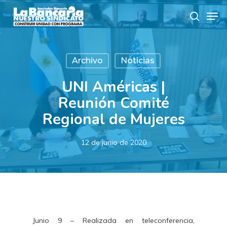
Skip
Men
to
search
main
content
Archivo
Noticias
UNI Américas |
Reunión Comité
Regional de Mujeres
12 de junio de 2020
Junio 9 – Realizada en teleconferencia,