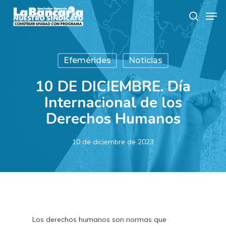
Skip
Men
to
search
main
content
Efemérides
Noticias
10 DE DICIEMBRE. Día
Internacional de los
Derechos Humanos
10 de diciembre de 2023
Los derechos humanos son normas que